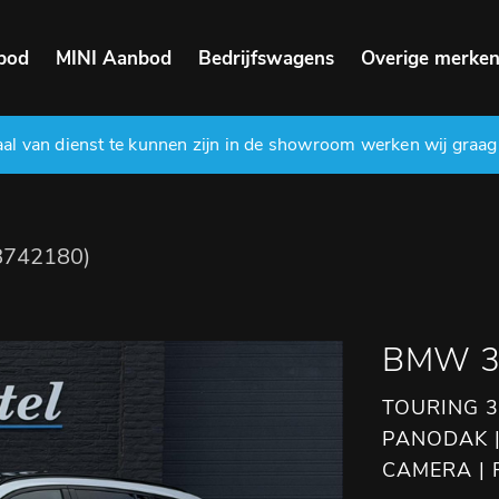
bod
MINI Aanbod
Bedrijfswagens
Overige merke
l van dienst te kunnen zijn in de showroom werken wij graag
8742180)
BMW 3 
TOURING 3
PANODAK |
CAMERA | 