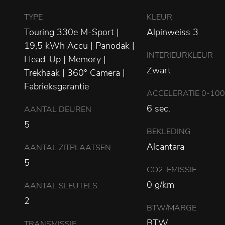
TYPE
KLEUR
Touring 330e M-Sport |
Alpinweiss 3
19,5 kWh Accu | Panodak |
INTERIEURKLEUR
Head-Up | Memory |
Zwart
Trekhaak | 360° Camera |
Fabrieksgarantie
ACCELERATIE 0-10
6 sec.
AANTAL DEUREN
5
BEKLEDING
Alcantara
AANTAL ZITPLAATSEN
5
CO2-EMISSIE
0 g/km
AANTAL SLEUTELS
2
BTW/MARGE
BTW
TRANSMISSIE