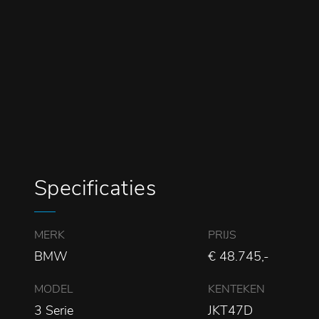
Specificaties
MERK
PRIJS
BMW
€ 48.745,-
MODEL
KENTEKEN
3 Serie
JKT47D