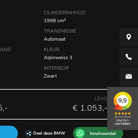
CILINDERINHOUD
1998 cm³
TRANSMISSIE
Elzenwe
Automaat
TAND
KLEUR
+31416
Alpinweiss 3
INTERIEUR
Zwart
info@aut
LEASEPRIJS
,-
€ 1.053,- p/m
Deel deze BMW
Inruilvoorstel
t