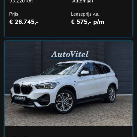
93.220 km
Automaat
Prijs
Leaseprijs v.a.
€ 26.745,-
€ 575,- p/m