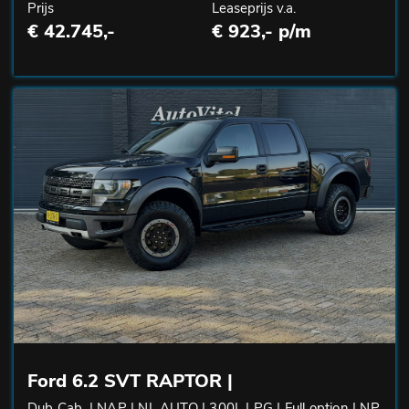
Prijs
Leaseprijs v.a.
€ 42.745,-
€ 923,- p/m
Ford 6.2 SVT RAPTOR |
Dub Cab. | NAP | NL AUTO | 300L LPG | Full option | NP