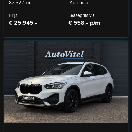
82.622 km
Automaat
Prijs
Leaseprijs v.a.
€ 25.945,-
€ 558,- p/m