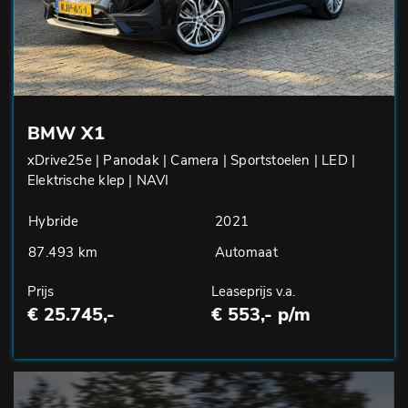
BMW X1
xDrive25e | Panodak | Camera | Sportstoelen | LED |
Elektrische klep | NAVI
Hybride
2021
87.493 km
Automaat
Prijs
Leaseprijs v.a.
€ 25.745,-
€ 553,- p/m