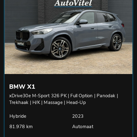
BMW X1
xDrive30e M-Sport 326 PK | Full Option | Panodak |
Trekhaak | H/K | Massage | Head-Up
Hybride
2023
81.978 km
Automaat