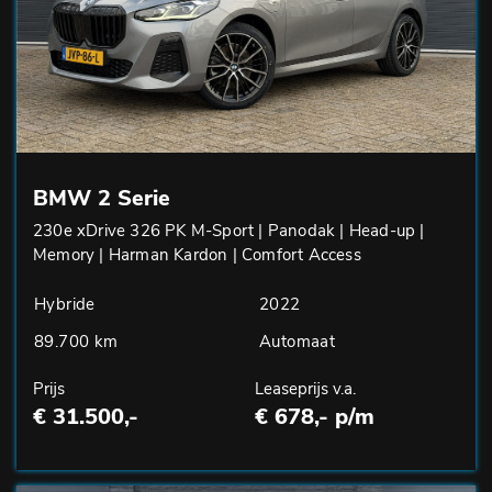
BMW 2 Serie
230e xDrive 326 PK M-Sport | Panodak | Head-up |
Memory | Harman Kardon | Comfort Access
Hybride
2022
89.700 km
Automaat
Prijs
Leaseprijs v.a.
€ 31.500,-
€ 678,- p/m