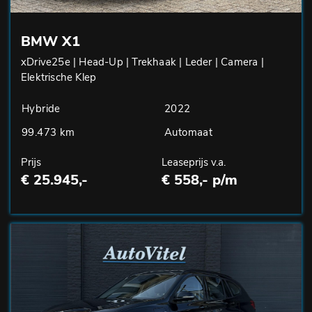
BMW X1
xDrive25e | Head-Up | Trekhaak | Leder | Camera |
Elektrische Klep
Hybride
2022
99.473 km
Automaat
Prijs
Leaseprijs v.a.
€ 25.945,-
€ 558,- p/m