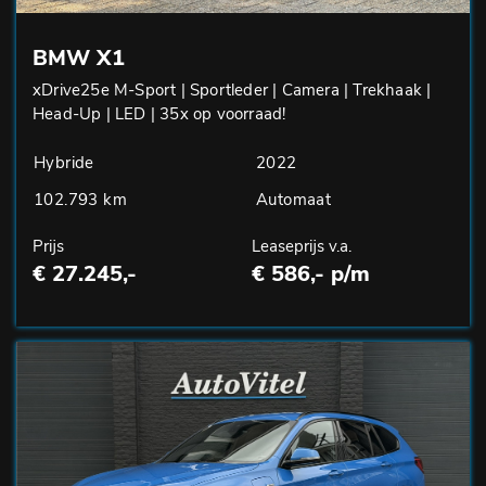
BMW X1
xDrive25e M-Sport | Sportleder | Camera | Trekhaak |
Head-Up | LED | 35x op voorraad!
Hybride
2022
102.793 km
Automaat
Prijs
Leaseprijs v.a.
€ 27.245,-
€ 586,- p/m