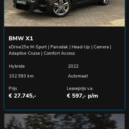
BMW X1
xDrive25e M-Sport | Panodak | Head-Up | Camera |
Adaptive Cruise | Comfort Access
Hybride
2022
102.593 km
Automaat
Prijs
Leaseprijs v.a.
€ 27.745,-
€ 597,- p/m