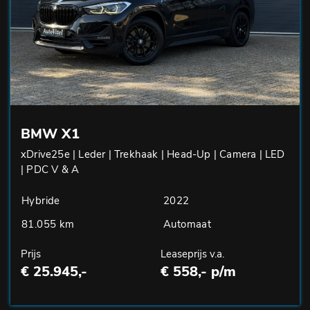
BMW X1
xDrive25e | Leder | Trekhaak | Head-Up | Camera | LED
| PDC V & A
Hybride
2022
81.055 km
Automaat
Prijs
Leaseprijs v.a.
€ 25.945,-
€ 558,- p/m