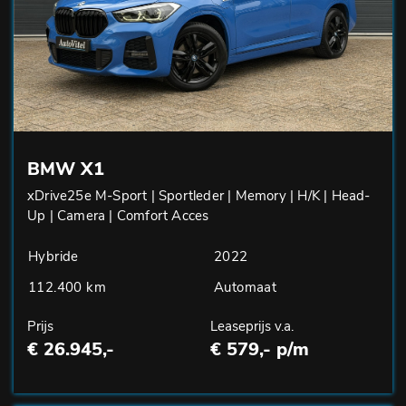
BMW X1
xDrive25e M-Sport | Sportleder | Memory | H/K | Head-
Up | Camera | Comfort Acces
Hybride
2022
112.400 km
Automaat
Prijs
Leaseprijs v.a.
€ 26.945,-
€ 579,- p/m