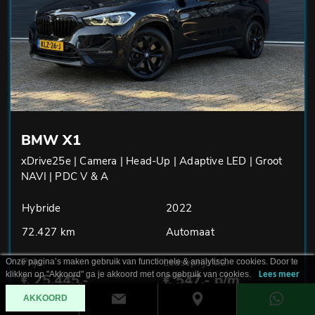
BMW X1
xDrive25e | Camera | Head-Up | Adaptive LED | Groot
NAVI | PDC V & A
Hybride
2022
72.427 km
Automaat
Prijs
Leaseprijs v.a.
Onze pagina’s maken gebruik van functionele & analytische cookies. Door te
klikken op "Akkoord" ga je akkoord met ons gebruik van cookies.
Lees meer
€ 25.445,-
€ 547,- p/m
AKKOORD