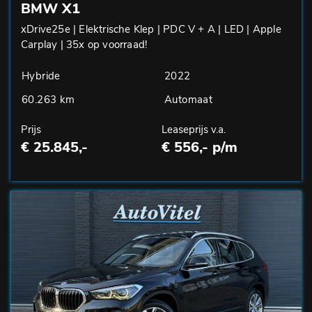
BMW X1
xDrive25e | Elektrische Klep | PDC V + A | LED | Apple
Carplay | 35x op voorraad!
Hybride
2022
60.263 km
Automaat
Prijs
Leaseprijs v.a.
€ 25.845,-
€ 556,- p/m