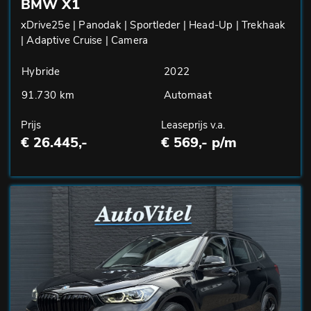
BMW X1
xDrive25e | Panodak | Sportleder | Head-Up | Trekhaak
| Adaptive Cruise | Camera
Hybride
2022
91.730 km
Automaat
Prijs
Leaseprijs v.a.
€ 26.445,-
€ 569,- p/m