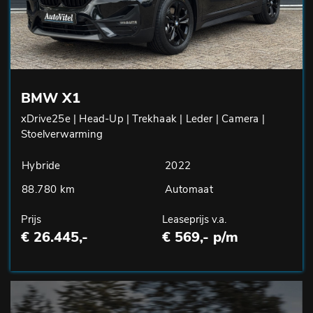
BMW X1
xDrive25e | Head-Up | Trekhaak | Leder | Camera |
Stoelverwarming
Hybride
2022
88.780 km
Automaat
Prijs
Leaseprijs v.a.
€ 26.445,-
€ 569,- p/m