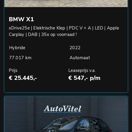
BMW X1
xDrive25e | Elektrische Klep | PDC V + A | LED | Apple
Carplay | DAB | 35x op voorraad !
Hybride
2022
77.017 km
Automaat
Prijs
Leaseprijs v.a.
€ 25.445,-
€ 547,- p/m