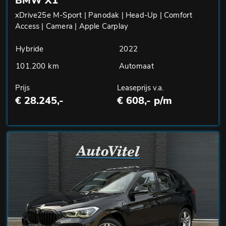
BMW X1
xDrive25e M-Sport | Panodak | Head-Up | Comfort
Access | Camera | Apple Carplay
Hybride
2022
101.200 km
Automaat
Prijs
Leaseprijs v.a.
€ 28.245,-
€ 608,- p/m