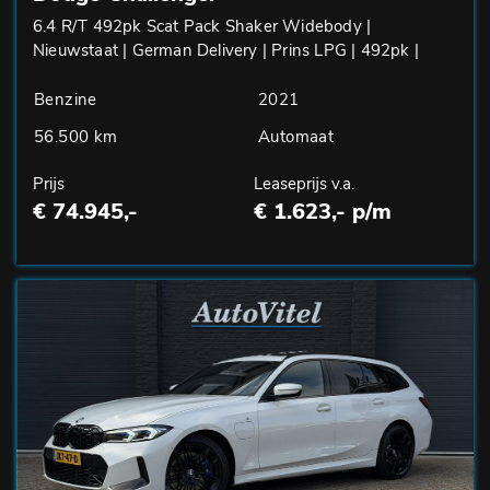
6.4 R/T 492pk Scat Pack Shaker Widebody |
Nieuwstaat | German Delivery | Prins LPG | 492pk |
Benzine
2021
56.500 km
Automaat
Prijs
Leaseprijs v.a.
€ 74.945,-
€ 1.623,- p/m