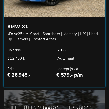
BMW X1
xDrive25e M-Sport | Sportleder | Memory | H/K | Head-
Up | Camera | Comfort Acces
Hybride
2022
112.400 km
Automaat
Prijs
Leaseprijs v.a.
€ 26.945,-
€ 579,- p/m
HEEFT U EEN VRAAG OF HULP NODIG?