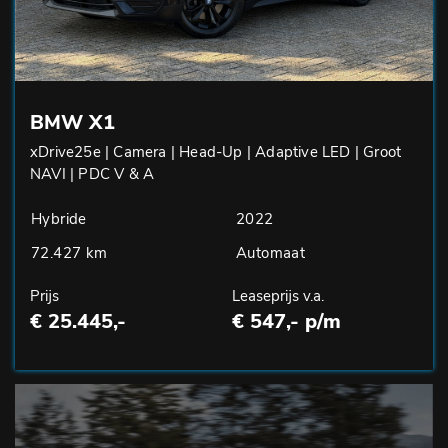
BMW X1
xDrive25e | Camera | Head-Up | Adaptive LED | Groot
NAVI | PDC V & A
Hybride
2022
72.427 km
Automaat
Prijs
Leaseprijs v.a.
€ 25.445,-
€ 547,- p/m