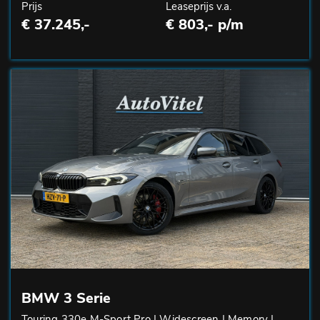
Prijs
Leaseprijs v.a.
€ 37.245,-
€ 803,- p/m
BMW 3 Serie
Touring 330e M-Sport Pro | Widescreen | Memory |