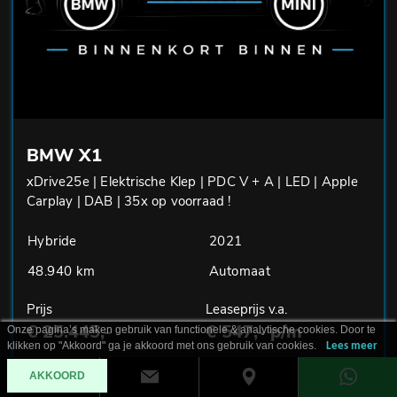
BMW X1
xDrive25e | Elektrische Klep | PDC V + A | LED | Apple
Carplay | DAB | 35x op voorraad !
Hybride
2021
48.940 km
Automaat
Prijs
Leaseprijs v.a.
€ 25.445,-
€ 547,- p/m
Onze pagina’s maken gebruik van functionele & analytische cookies. Door te
klikken op "Akkoord" ga je akkoord met ons gebruik van cookies.
Lees meer
AKKOORD