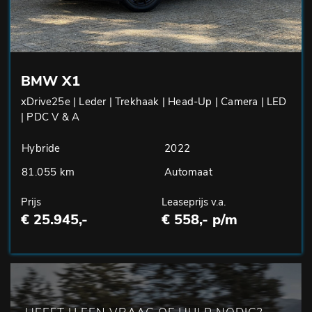
BMW X1
xDrive25e | Leder | Trekhaak | Head-Up | Camera | LED
| PDC V & A
Hybride
2022
81.055 km
Automaat
Prijs
Leaseprijs v.a.
€ 25.945,-
€ 558,- p/m