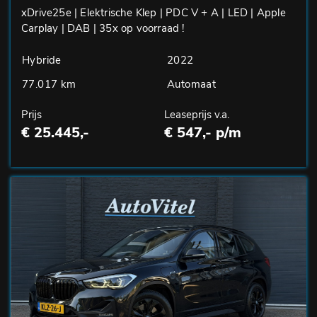
xDrive25e | Elektrische Klep | PDC V + A | LED | Apple
Carplay | DAB | 35x op voorraad !
Hybride
2022
77.017 km
Automaat
Prijs
Leaseprijs v.a.
€ 25.445,-
€ 547,- p/m