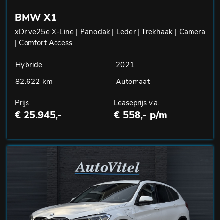
BMW X1
xDrive25e X-Line | Panodak | Leder | Trekhaak | Camera
| Comfort Access
Hybride
2021
82.622 km
Automaat
Prijs
Leaseprijs v.a.
€ 25.945,-
€ 558,- p/m