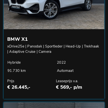
BMW X1
xDrive25e | Panodak | Sportleder | Head-Up | Trekhaak
| Adaptive Cruise | Camera
Hybride
2022
91.730 km
Automaat
Prijs
Leaseprijs v.a.
€ 26.445,-
€ 569,- p/m