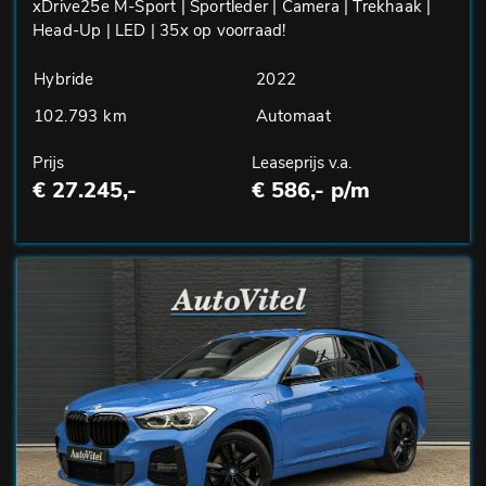
xDrive25e M-Sport | Sportleder | Camera | Trekhaak |
Head-Up | LED | 35x op voorraad!
Hybride
2022
102.793 km
Automaat
Prijs
Leaseprijs v.a.
€ 27.245,-
€ 586,- p/m