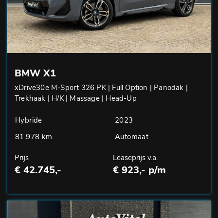
BMW X1
xDrive30e M-Sport 326 PK | Full Option | Panodak |
Trekhaak | H/K | Massage | Head-Up
Hybride
2023
81.978 km
Automaat
Prijs
Leaseprijs v.a.
€ 42.745,-
€ 923,- p/m