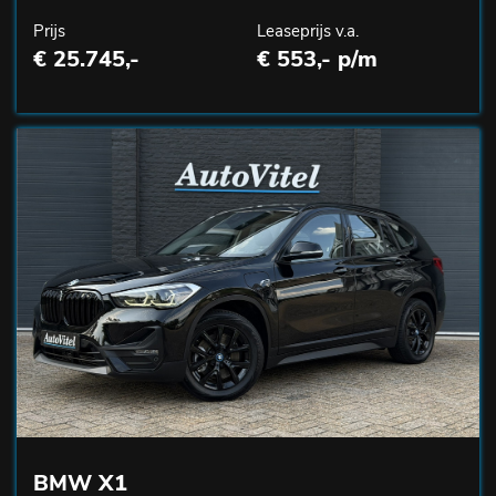
Prijs
Leaseprijs v.a.
€ 25.745,-
€ 553,- p/m
BMW X1