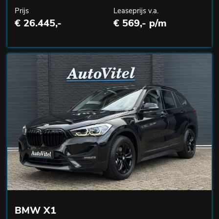
Prijs
Leaseprijs v.a.
€ 26.445,-
€ 569,- p/m
BMW X1