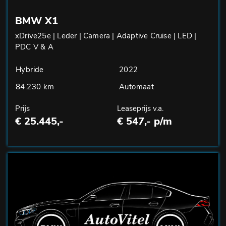
BMW X1
xDrive25e | Leder | Camera | Adaptive Cruise | LED |
PDC V & A
Hybride
2022
84.230 km
Automaat
Prijs
Leaseprijs v.a.
€ 25.445,-
€ 547,- p/m