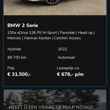
BMW 2 Serie
230e xDrive 326 PK M-Sport | Panodak | Head-up |
Memory | Harman Kardon | Comfort Access
Hybride
2022
89.700 km
Automaat
Prijs
Leaseprijs v.a.
€ 31.500,-
€ 678,- p/m
HEEFT U EEN VRAAG OF HULP NODIG?