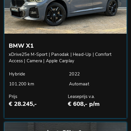
BMW X1
xDrive25e M-Sport | Panodak | Head-Up | Comfort
Access | Camera | Apple Carplay
Hybride
2022
101.200 km
Automaat
Prijs
Leaseprijs v.a.
€ 28.245,-
€ 608,- p/m