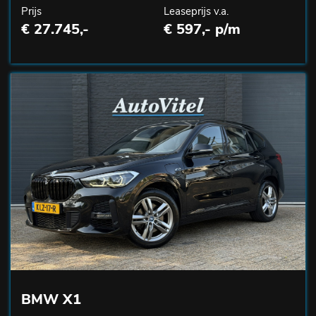
Prijs
Leaseprijs v.a.
€ 27.745,-
€ 597,- p/m
BMW X1