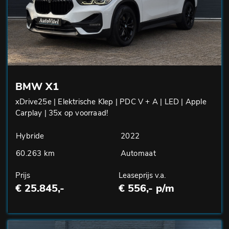
BMW X1
xDrive25e | Elektrische Klep | PDC V + A | LED | Apple
Carplay | 35x op voorraad!
Hybride
2022
60.263 km
Automaat
Prijs
Leaseprijs v.a.
€ 25.845,-
€ 556,- p/m