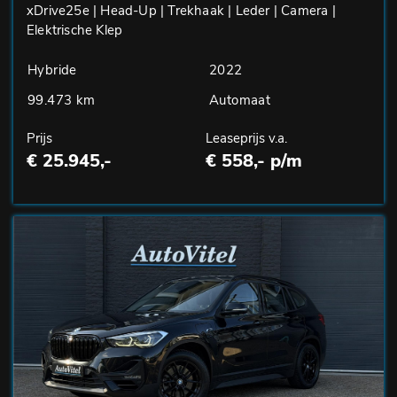
xDrive25e | Head-Up | Trekhaak | Leder | Camera |
Elektrische Klep
Hybride
2022
99.473 km
Automaat
Prijs
Leaseprijs v.a.
€ 25.945,-
€ 558,- p/m