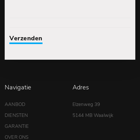
Verzenden
Navigatie
Adres
AANBOD
Elzenweg 39
DIENSTEN
5144 MB Waalwijk
GARANTIE
OVER ONS