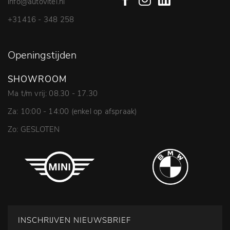
info@autovitel.nl
+31416 - 348 258
Openingstijden
SHOWROOM
Ma t/m vrij: 08.30 - 17.30
Za: 10:00 - 14:00 (enkel op afspraak)
Zo: GESLOTEN
INSCHRIJVEN NIEUWSBRIEF