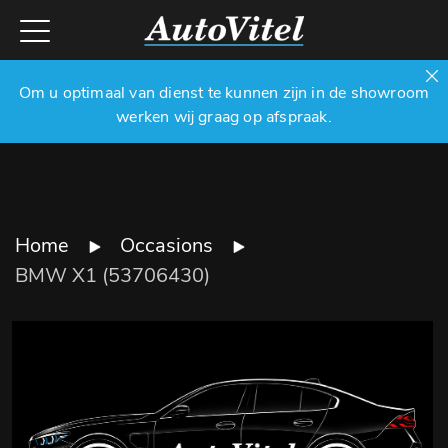
Om u optimaal van dienst te kunnen zijn in de showroom
werken wij graag op afspraak.
Home
Occasions
BMW X1 (53706430)