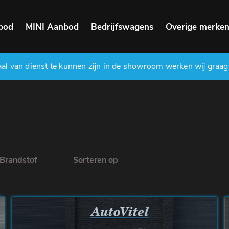
bod
MINI Aanbod
Bedrijfswagens
Overige merke
l van dienst te kunnen zijn in de showroom werken wij graag