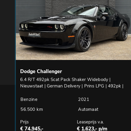
Dodge Challenger
6.4 R/T 492pk Scat Pack Shaker Widebody |
Nieuwstaat | German Delivery | Prins LPG | 492pk |
Benzine
2021
56.500 km
Automaat
Prijs
Leaseprijs v.a.
€ 74.945,-
€ 1.623,- p/m