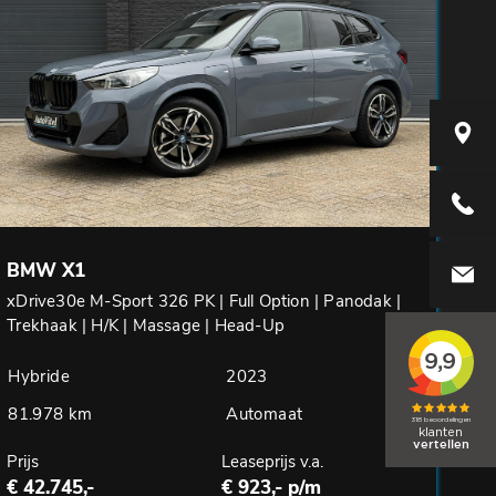
Elzenwe
+31416
BMW X1
info@aut
xDrive30e M-Sport 326 PK | Full Option | Panodak |
Trekhaak | H/K | Massage | Head-Up
Hybride
2023
81.978 km
Automaat
Prijs
Leaseprijs v.a.
€ 42.745,-
€ 923,- p/m