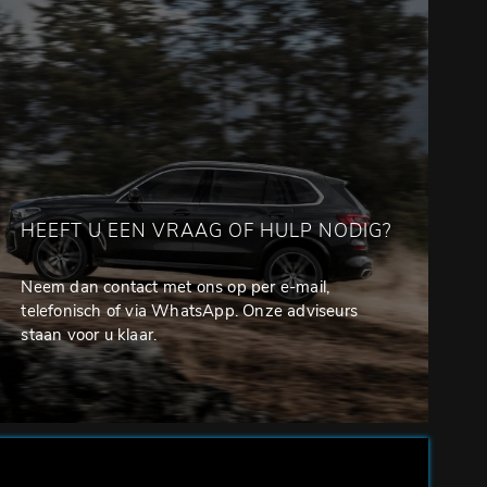
HEEFT U EEN VRAAG OF HULP NODIG?
Neem dan contact met ons op per e-mail,
telefonisch of via WhatsApp. Onze adviseurs
staan voor u klaar.