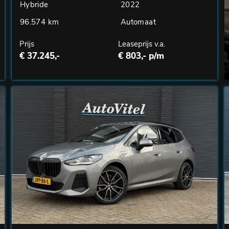
Hybride
2022
96.574 km
Automaat
Prijs
Leaseprijs v.a.
€ 37.245,-
€ 803,- p/m