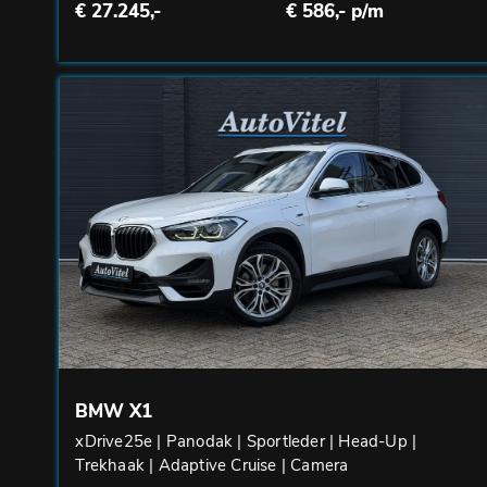
€ 27.245,-
€ 586,- p/m
BMW X1
xDrive25e | Panodak | Sportleder | Head-Up |
Trekhaak | Adaptive Cruise | Camera