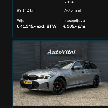
2014
89.142 km
Automaat
Prijs
Leaseprijs v.a.
€ 41.945,- excl. BTW
€ 905,- p/m