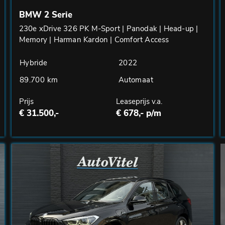
BMW 2 Serie
230e xDrive 326 PK M-Sport | Panodak | Head-up |
Memory | Harman Kardon | Comfort Access
Hybride
2022
89.700 km
Automaat
Prijs
Leaseprijs v.a.
€ 31.500,-
€ 678,- p/m