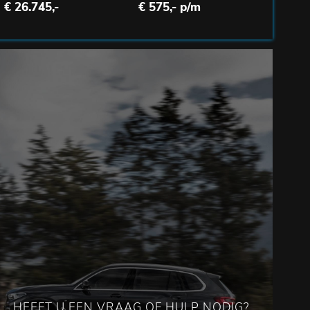
€ 26.745,-
€ 575,- p/m
HEEFT U EEN VRAAG OF HULP NODIG?