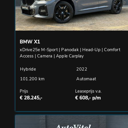
BMW X1
xDrive25e M-Sport | Panodak | Head-Up | Comfort
Access | Camera | Apple Carplay
Hybride
2022
101.200 km
Automaat
Prijs
Leaseprijs v.a.
€ 28.245,-
€ 608,- p/m