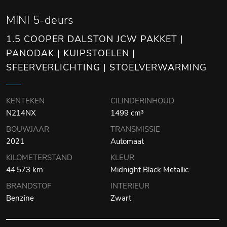
MINI 5-deurs
1.5 COOPER DALSTON JCW PAKKET |
PANODAK | KUIPSTOELEN |
SFEERVERLICHTING | STOELVERWARMING
KENTEKEN
CILINDERINHOUD
N214NX
1499 cm³
BOUWJAAR
TRANSMISSIE
2021
Automaat
KILOMETERSTAND
KLEUR
44.573 km
Midnight Black Metallic
BRANDSTOF
INTERIEUR
Benzine
Zwart