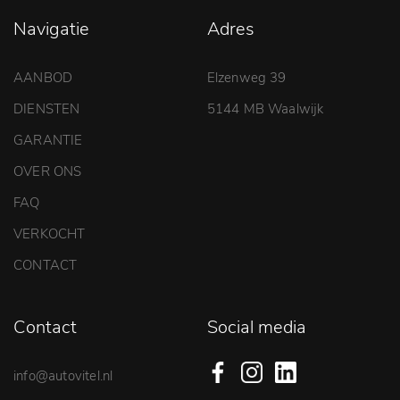
Navigatie
Adres
AANBOD
Elzenweg 39
DIENSTEN
5144 MB Waalwijk
GARANTIE
OVER ONS
FAQ
VERKOCHT
CONTACT
Contact
Social media
info@autovitel.nl