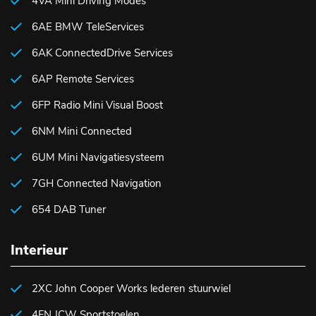
4VA Mini Driving Modes
6AE BMW TeleServices
6AK ConnectedDrive Services
6AP Remote Services
6FP Radio Mini Visual Boost
6NM Mini Connected
6UM Mini Navigatiesysteem
7GH Connected Navigation
654 DAB Tuner
Interieur
2XC John Cooper Works lederen stuurwiel
4FN JCW Sportstoelen