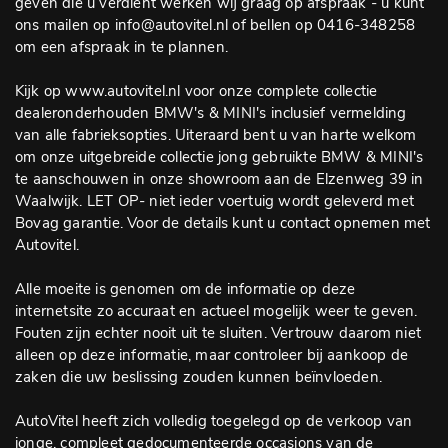
geven die u verdient werken wij graag op afspraak - u kunt
ons mailen op info@autovitel.nl of bellen op 0416-348258
om een afspraak in te plannen.
Kijk op www.autovitel.nl voor onze complete collectie
dealeronderhouden BMW's & MINI's inclusief vermelding
van alle fabrieksopties. Uiteraard bent u van harte welkom
om onze uitgebreide collectie jong gebruikte BMW & MINI's
te aanschouwen in onze showroom aan de Elzenweg 39 in
Waalwijk. LET OP- niet ieder voertuig wordt geleverd met
Bovag garantie. Voor de details kunt u contact opnemen met
Autovitel.
Alle moeite is genomen om de informatie op deze
internetsite zo accuraat en actueel mogelijk weer te geven.
Fouten zijn echter nooit uit te sluiten. Vertrouw daarom niet
alleen op deze informatie, maar controleer bij aankoop de
zaken die uw beslissing zouden kunnen beïnvloeden.
AutoVitel heeft zich volledig toegelegd op de verkoop van
jonge, compleet gedocumenteerde occasions van de