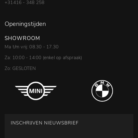
+31416 - 348 258
Openingstijden
SHOWROOM
Ma t/m vrij: 08.30 - 17.30
Za: 10:00 - 14:00 (enkel op afspraak)
Zo: GESLOTEN
INSCHRIJVEN NIEUWSBRIEF