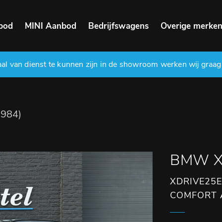
bod
MINI Aanbod
Bedrijfswagens
Overige merke
l van dienst te kunnen zijn in de showroom werken wij graag
984)
BMW 
XDRIVE25E
COMFORT A