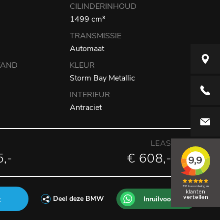
CILINDERINHOUD
1499 cm³
TRANSMISSIE
Automaat
Elzenwe
TAND
KLEUR
Storm Bay Metallic
+31416
INTERIEUR
Antraciet
info@aut
LEASEPRIJS
,-
€ 608,- p/m
Deel deze BMW
Inruilvoorstel
t