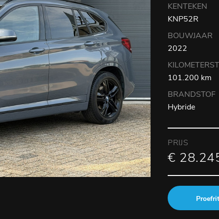
KENTEKEN
KNP52R
BOUWJAAR
2022
KILOMETERS
101.200 km
BRANDSTOF
Hybride
PRIJS
€ 28.245
Proefri