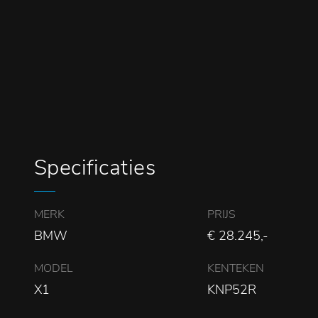
Specificaties
MERK
PRIJS
BMW
€ 28.245,-
MODEL
KENTEKEN
X1
KNP52R