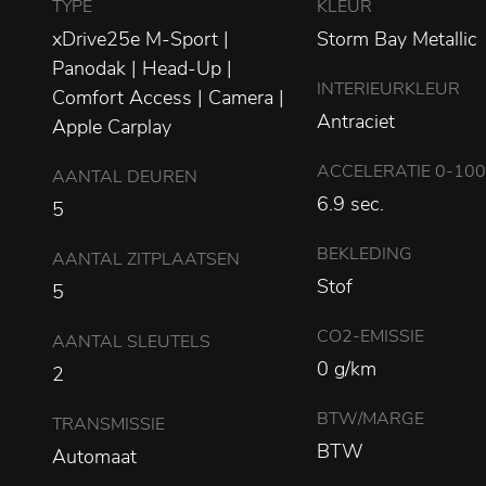
TYPE
KLEUR
xDrive25e M-Sport |
Storm Bay Metallic
Panodak | Head-Up |
INTERIEURKLEUR
Comfort Access | Camera |
Antraciet
Apple Carplay
ACCELERATIE 0-10
AANTAL DEUREN
6.9 sec.
5
BEKLEDING
AANTAL ZITPLAATSEN
Stof
5
CO2-EMISSIE
AANTAL SLEUTELS
0 g/km
2
BTW/MARGE
TRANSMISSIE
BTW
Automaat