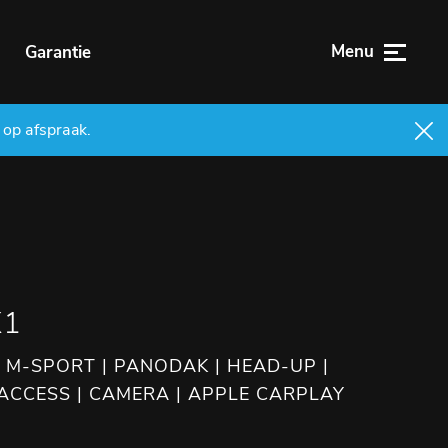
Menu
n
Garantie
 op afspraak.
X1
 M-SPORT | PANODAK | HEAD-UP |
CCESS | CAMERA | APPLE CARPLAY