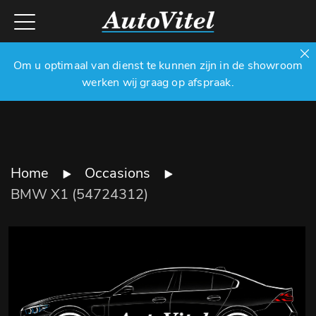
Om u optimaal van dienst te kunnen zijn in de showroom
werken wij graag op afspraak.
Home
Occasions
BMW X1 (54724312)