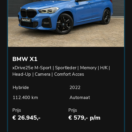
BMW X1
xDrive25e M-Sport | Sportleder | Memory | H/K |
Head-Up | Camera | Comfort Acces
Hybride
2022
112.400 km
Automaat
Prijs
Prijs
€ 26.945,-
€ 579,- p/m