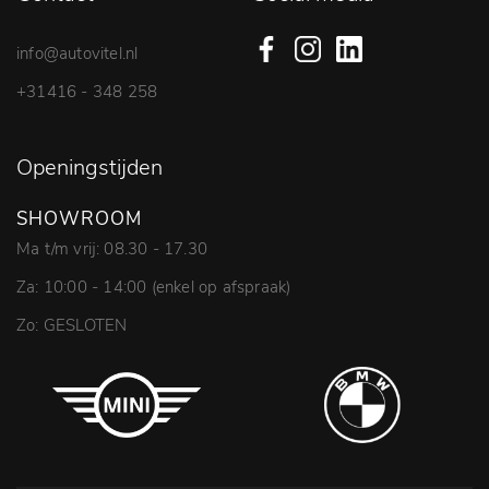
info@autovitel.nl
+31416 - 348 258
Openingstijden
SHOWROOM
Ma t/m vrij: 08.30 - 17.30
Za: 10:00 - 14:00 (enkel op afspraak)
Zo: GESLOTEN