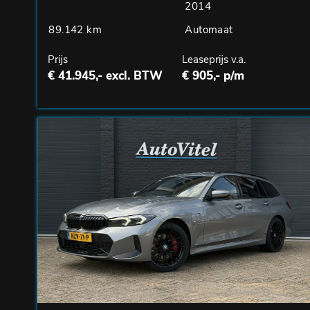
2014
89.142 km
Automaat
Prijs
Leaseprijs v.a.
€ 41.945,- excl. BTW
€ 905,- p/m