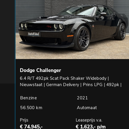
Dodge Challenger
6.4 R/T 492pk Scat Pack Shaker Widebody |
Nieuwstaat | German Delivery | Prins LPG | 492pk |
Benzine
2021
56.500 km
Automaat
Prijs
Leaseprijs v.a.
€ 74.945,-
€ 1.623,- p/m