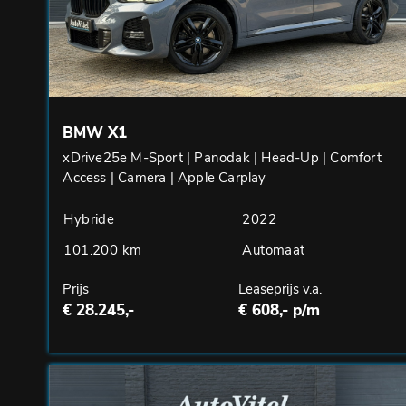
BMW X1
xDrive25e M-Sport | Panodak | Head-Up | Comfort
Access | Camera | Apple Carplay
Hybride
2022
101.200 km
Automaat
Prijs
Leaseprijs v.a.
€ 28.245,-
€ 608,- p/m