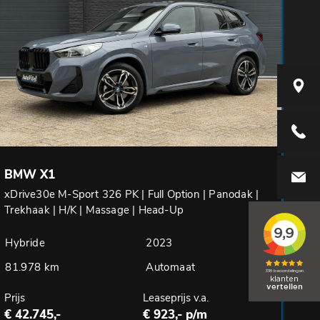
Elzenwe
+31416
BMW X1
info@aut
xDrive30e M-Sport 326 PK | Full Option | Panodak |
Trekhaak | H/K | Massage | Head-Up
Hybride
2023
81.978 km
Automaat
Prijs
Leaseprijs v.a.
€ 42.745,-
€ 923,- p/m