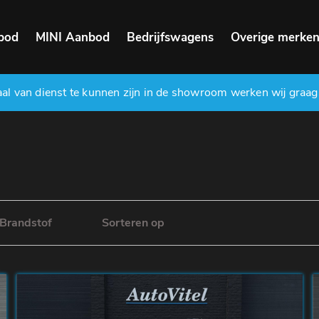
bod
MINI Aanbod
Bedrijfswagens
Overige merke
l van dienst te kunnen zijn in de showroom werken wij graag