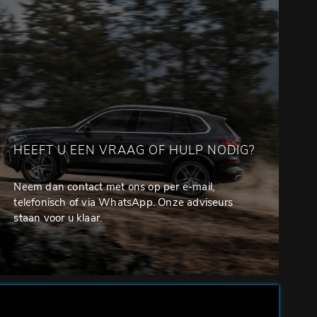
HEEFT U EEN VRAAG OF HULP NODIG?
Neem dan contact met ons op per e-mail,
telefonisch of via WhatsApp. Onze adviseurs
staan voor u klaar.