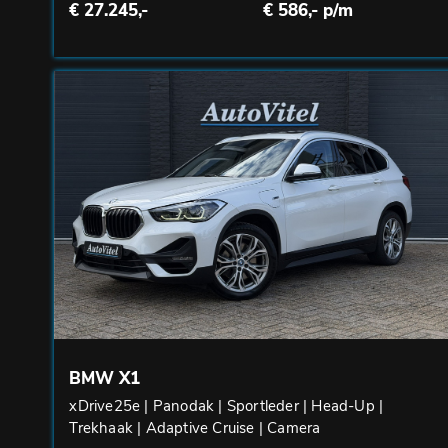
€ 27.245,-
€ 586,- p/m
BMW X1
xDrive25e | Panodak | Sportleder | Head-Up |
Trekhaak | Adaptive Cruise | Camera