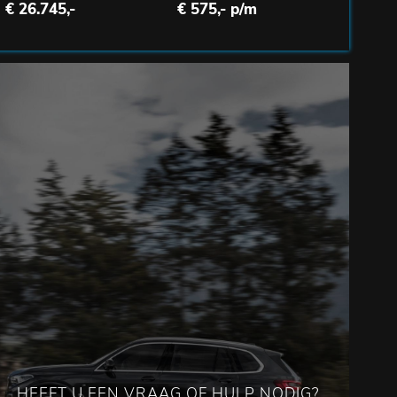
€ 26.745,-
€ 575,- p/m
HEEFT U EEN VRAAG OF HULP NODIG?