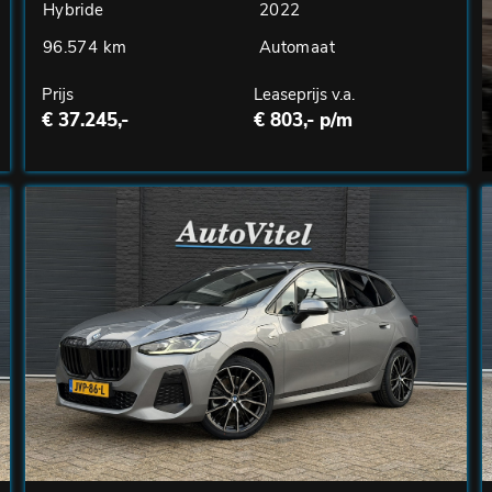
Hybride
2022
96.574 km
Automaat
Prijs
Leaseprijs v.a.
€ 37.245,-
€ 803,- p/m