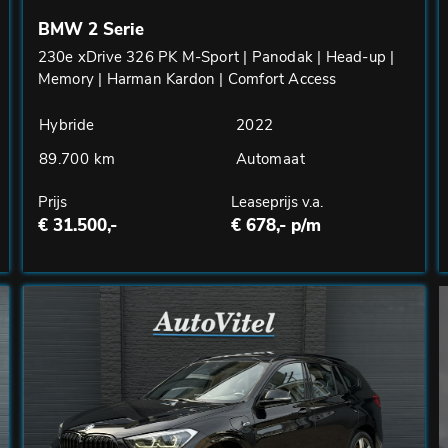
BMW 2 Serie
230e xDrive 326 PK M-Sport | Panodak | Head-up |
Memory | Harman Kardon | Comfort Access
Hybride
2022
89.700 km
Automaat
Prijs
Leaseprijs v.a.
€ 31.500,-
€ 678,- p/m