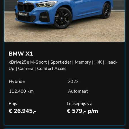
BMW X1
xDrive25e M-Sport | Sportleder | Memory | H/K | Head-
Up | Camera | Comfort Acces
Hybride
2022
112.400 km
Automaat
Prijs
Leaseprijs v.a.
€ 26.945,-
€ 579,- p/m