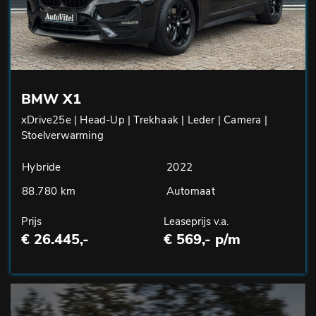
BMW X1
xDrive25e | Head-Up | Trekhaak | Leder | Camera |
Stoelverwarming
Hybride
2022
88.780 km
Automaat
Prijs
Leaseprijs v.a.
€ 26.445,-
€ 569,- p/m