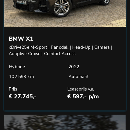
BMW X1
xDrive25e M-Sport | Panodak | Head-Up | Camera |
Adaptive Cruise | Comfort Access
Hybride
2022
102.593 km
Automaat
Prijs
Leaseprijs v.a.
€ 27.745,-
€ 597,- p/m