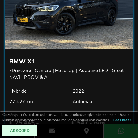
BMW X1
xDrive25e | Camera | Head-Up | Adaptive LED | Groot
NAVI | PDC V & A
Hybride
2022
72.427 km
Automaat
Prijs
Leaseprijs v.a.
Onze pagina’s maken gebruik van functionele & analytische cookies. Door te
klikken op "Akkoord" ga je akkoord met ons gebruik van cookies.
Lees meer
€ 25.445,-
€ 547,- p/m
AKKOORD