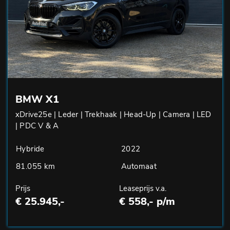
BMW X1
xDrive25e | Leder | Trekhaak | Head-Up | Camera | LED
| PDC V & A
Hybride
2022
81.055 km
Automaat
Prijs
Leaseprijs v.a.
€ 25.945,-
€ 558,- p/m