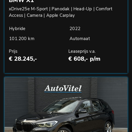
BMW X1
xDrive25e M-Sport | Panodak | Head-Up | Comfort
Access | Camera | Apple Carplay
Hybride
2022
101.200 km
Automaat
Prijs
Leaseprijs v.a.
€ 28.245,-
€ 608,- p/m