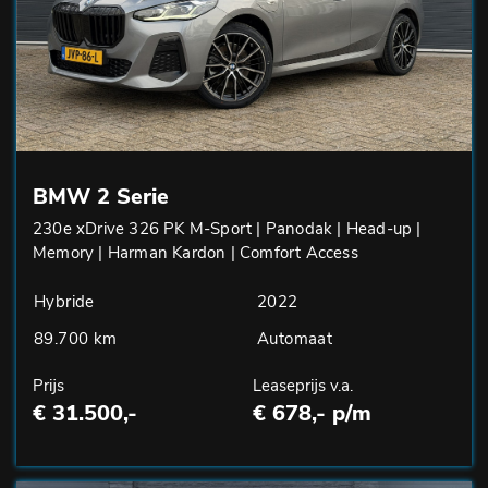
BMW 2 Serie
230e xDrive 326 PK M-Sport | Panodak | Head-up |
Memory | Harman Kardon | Comfort Access
Hybride
2022
89.700 km
Automaat
Prijs
Leaseprijs v.a.
€ 31.500,-
€ 678,- p/m