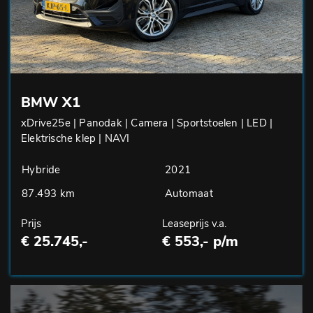
BMW X1
xDrive25e | Panodak | Camera | Sportstoelen | LED |
Elektrische klep | NAVI
Hybride
2021
87.493 km
Automaat
Prijs
Leaseprijs v.a.
€ 25.745,-
€ 553,- p/m