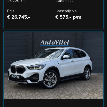
93.220 km
Automaat
Prijs
Leaseprijs v.a.
€ 26.745,-
€ 575,- p/m