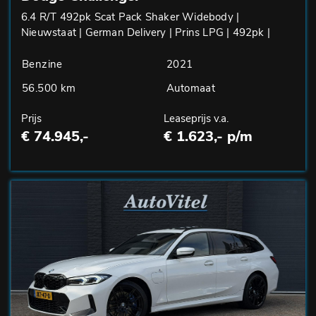
6.4 R/T 492pk Scat Pack Shaker Widebody |
Nieuwstaat | German Delivery | Prins LPG | 492pk |
Benzine
2021
56.500 km
Automaat
Prijs
Leaseprijs v.a.
€ 74.945,-
€ 1.623,- p/m