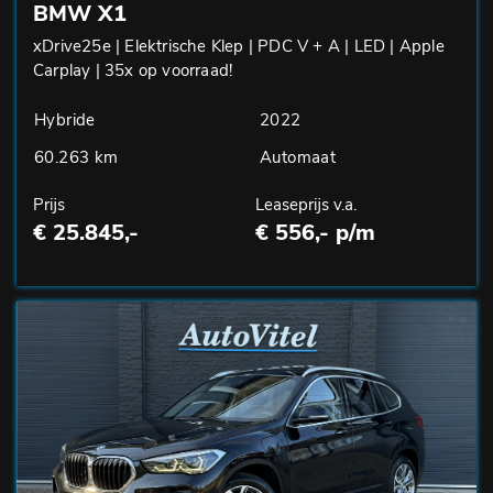
BMW X1
xDrive25e | Elektrische Klep | PDC V + A | LED | Apple
Carplay | 35x op voorraad!
Hybride
2022
60.263 km
Automaat
Prijs
Leaseprijs v.a.
€ 25.845,-
€ 556,- p/m