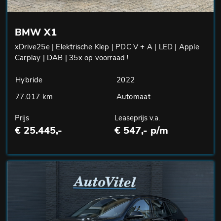
BMW X1
xDrive25e | Elektrische Klep | PDC V + A | LED | Apple
Carplay | DAB | 35x op voorraad !
Hybride
2022
77.017 km
Automaat
Prijs
Leaseprijs v.a.
€ 25.445,-
€ 547,- p/m