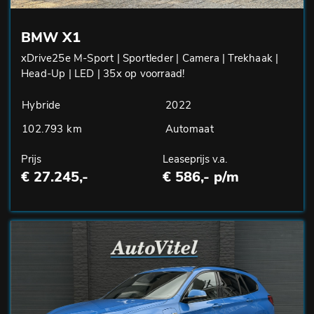
BMW X1
xDrive25e M-Sport | Sportleder | Camera | Trekhaak |
Head-Up | LED | 35x op voorraad!
Hybride
2022
102.793 km
Automaat
Prijs
Leaseprijs v.a.
€ 27.245,-
€ 586,- p/m