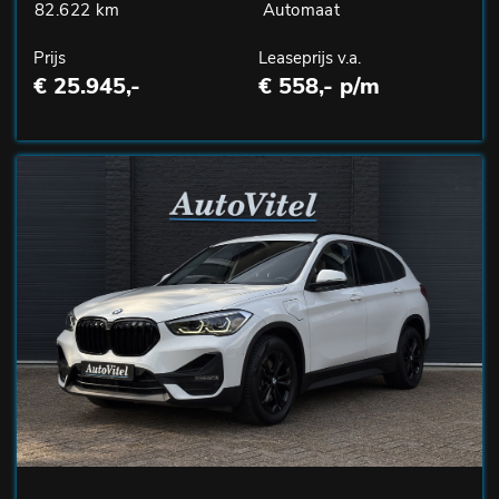
82.622 km
Automaat
Prijs
Leaseprijs v.a.
€ 25.945,-
€ 558,- p/m