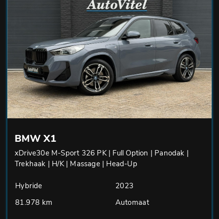
BMW X1
xDrive30e M-Sport 326 PK | Full Option | Panodak |
Trekhaak | H/K | Massage | Head-Up
Hybride
2023
81.978 km
Automaat