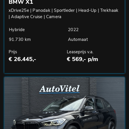
BMW X1
xDrive25e | Panodak | Sportleder | Head-Up | Trekhaak
| Adaptive Cruise | Camera
Hybride
2022
91.730 km
Automaat
Prijs
Leaseprijs v.a.
€ 26.445,-
€ 569,- p/m