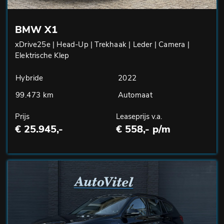
BMW X1
xDrive25e | Head-Up | Trekhaak | Leder | Camera |
Elektrische Klep
Hybride
2022
99.473 km
Automaat
Prijs
Leaseprijs v.a.
€ 25.945,-
€ 558,- p/m