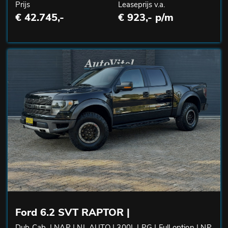
Prijs
Leaseprijs v.a.
€ 42.745,-
€ 923,- p/m
Ford 6.2 SVT RAPTOR |
Dub Cab. | NAP | NL AUTO | 300L LPG | Full option | NP