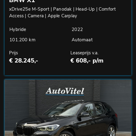
BMW X1
xDrive25e M-Sport | Panodak | Head-Up | Comfort
Access | Camera | Apple Carplay
Hybride
2022
101.200 km
Automaat
Prijs
Leaseprijs v.a.
€ 28.245,-
€ 608,- p/m