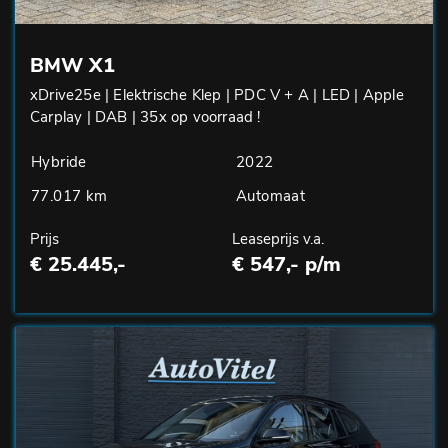
BMW X1
xDrive25e | Elektrische Klep | PDC V + A | LED | Apple
Carplay | DAB | 35x op voorraad !
Hybride
2022
77.017 km
Automaat
Prijs
Leaseprijs v.a.
€ 25.445,-
€ 547,- p/m