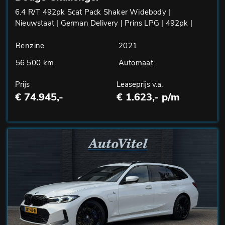
6.4 R/T 492pk Scat Pack Shaker Widebody |
Nieuwstaat | German Delivery | Prins LPG | 492pk |
Benzine
2021
56.500 km
Automaat
Prijs
Leaseprijs v.a.
€ 74.945,-
€ 1.623,- p/m