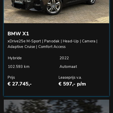
BMW X1
xDrive25e M-Sport | Panodak | Head-Up | Camera |
Adaptive Cruise | Comfort Access
Hybride
2022
102.593 km
Automaat
Prijs
Leaseprijs v.a.
€ 27.745,-
€ 597,- p/m