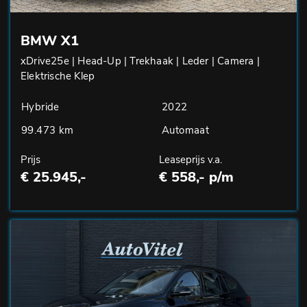
BMW X1
xDrive25e | Head-Up | Trekhaak | Leder | Camera |
Elektrische Klep
Hybride
2022
99.473 km
Automaat
Prijs
Leaseprijs v.a.
€ 25.945,-
€ 558,- p/m