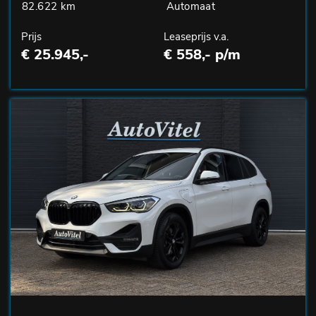
82.622 km
Automaat
Prijs
Leaseprijs v.a.
€ 25.945,-
€ 558,- p/m