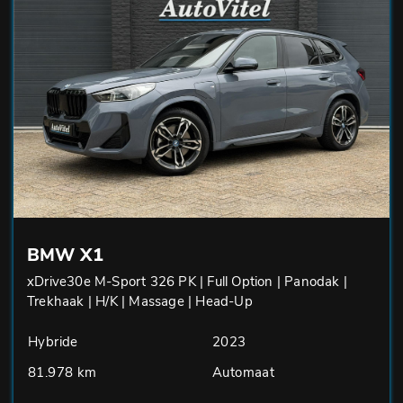
BMW X1
xDrive30e M-Sport 326 PK | Full Option | Panodak |
Trekhaak | H/K | Massage | Head-Up
Hybride
2023
81.978 km
Automaat