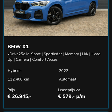
BMW X1
xDrive25e M-Sport | Sportleder | Memory | H/K | Head-
Up | Camera | Comfort Acces
Hybride
2022
112.400 km
Automaat
Prijs
Leaseprijs v.a.
€ 26.945,-
€ 579,- p/m