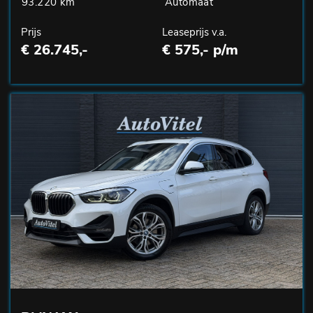
93.220 km
Automaat
Prijs
Leaseprijs v.a.
€ 26.745,-
€ 575,- p/m