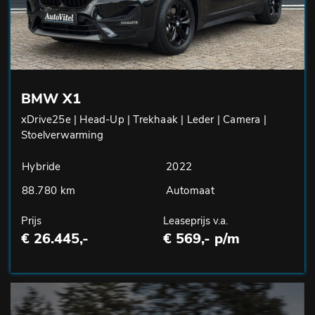
BMW X1
xDrive25e | Head-Up | Trekhaak | Leder | Camera |
Stoelverwarming
Hybride
2022
88.780 km
Automaat
Prijs
Leaseprijs v.a.
€ 26.445,-
€ 569,- p/m