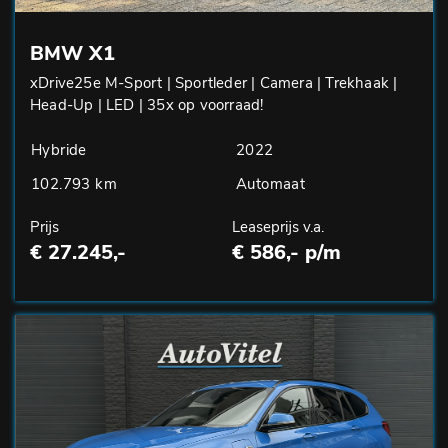
BMW X1
xDrive25e M-Sport | Sportleder | Camera | Trekhaak |
Head-Up | LED | 35x op voorraad!
Hybride
2022
102.793 km
Automaat
Prijs
Leaseprijs v.a.
€ 27.245,-
€ 586,- p/m