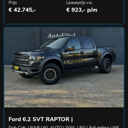
Prijs
Leaseprijs v.a.
€ 42.745,-
€ 923,- p/m
Ford 6.2 SVT RAPTOR |
Dub Cab. | NAP | NL AUTO | 300L LPG | Full option | NP