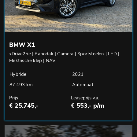
BMW X1
xDrive25e | Panodak | Camera | Sportstoelen | LED |
Elektrische klep | NAVI
Hybride
2021
87.493 km
Automaat
Prijs
Leaseprijs v.a.
€ 25.745,-
€ 553,- p/m