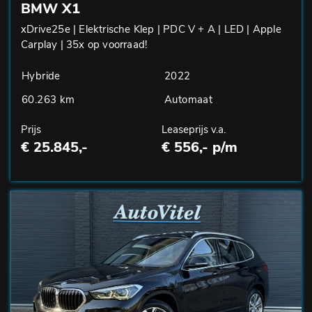
BMW X1
xDrive25e | Elektrische Klep | PDC V + A | LED | Apple
Carplay | 35x op voorraad!
Hybride
2022
60.263 km
Automaat
Prijs
Leaseprijs v.a.
€ 25.845,-
€ 556,- p/m