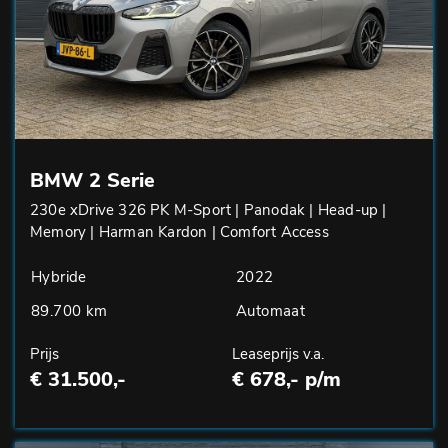
BMW 2 Serie
230e xDrive 326 PK M-Sport | Panodak | Head-up |
Memory | Harman Kardon | Comfort Access
Hybride
2022
89.700 km
Automaat
Prijs
Leaseprijs v.a.
€ 31.500,-
€ 678,- p/m