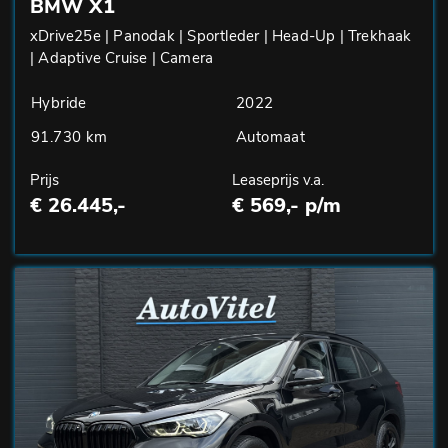
BMW X1
xDrive25e | Panodak | Sportleder | Head-Up | Trekhaak
| Adaptive Cruise | Camera
Hybride
2022
91.730 km
Automaat
Prijs
Leaseprijs v.a.
€ 26.445,-
€ 569,- p/m