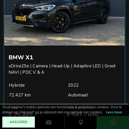
BMW X1
xDrive25e | Camera | Head-Up | Adaptive LED | Groot
NAVI | PDC V & A
Hybride
2022
72.427 km
Automaat
Prijs
Leaseprijs v.a.
Onze pagina’s maken gebruik van functionele & analytische cookies. Door te
klikken op "Akkoord" ga je akkoord met ons gebruik van cookies.
Lees meer
€ 25.445,-
€ 547,- p/m
AKKOORD