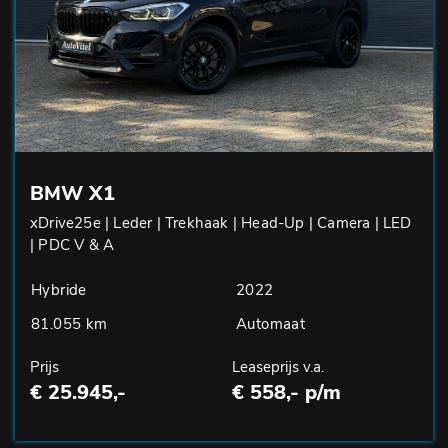
BMW X1
xDrive25e | Leder | Trekhaak | Head-Up | Camera | LED
| PDC V & A
Hybride
2022
81.055 km
Automaat
Prijs
Leaseprijs v.a.
€ 25.945,-
€ 558,- p/m