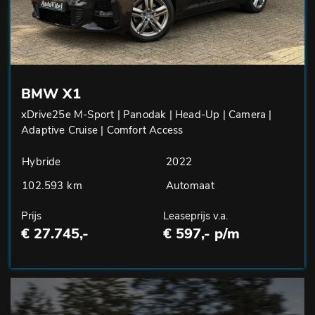
BMW X1
xDrive25e M-Sport | Panodak | Head-Up | Camera |
Adaptive Cruise | Comfort Access
Hybride
2022
102.593 km
Automaat
Prijs
Leaseprijs v.a.
€ 27.745,-
€ 597,- p/m