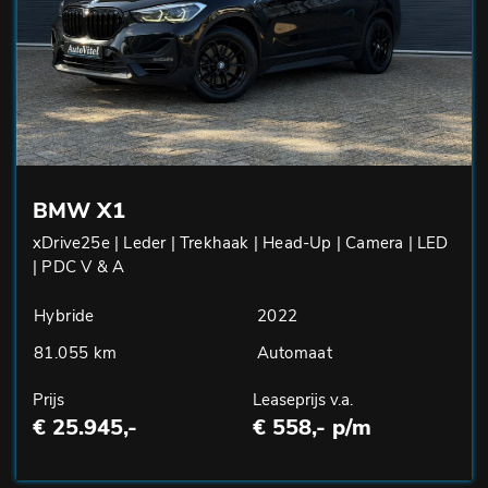
BMW X1
xDrive25e | Leder | Trekhaak | Head-Up | Camera | LED
| PDC V & A
Hybride
2022
81.055 km
Automaat
Prijs
Leaseprijs v.a.
€ 25.945,-
€ 558,- p/m