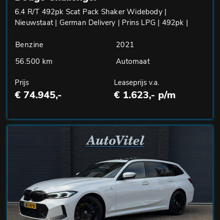
6.4 R/T 492pk Scat Pack Shaker Widebody |
Nieuwstaat | German Delivery | Prins LPG | 492pk |
Benzine
2021
56.500 km
Automaat
Prijs
Leaseprijs v.a.
€ 74.945,-
€ 1.623,- p/m