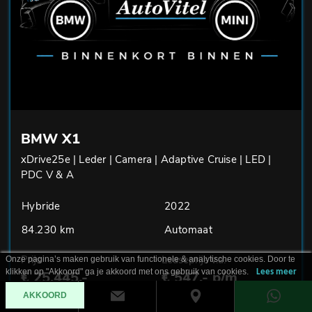
BMW X1
xDrive25e | Leder | Camera | Adaptive Cruise | LED |
PDC V & A
Hybride
2022
84.230 km
Automaat
Prijs
Leaseprijs v.a.
Onze pagina’s maken gebruik van functionele & analytische cookies. Door te
klikken op "Akkoord" ga je akkoord met ons gebruik van cookies.
Lees meer
€ 25.445,-
€ 547,- p/m
AKKOORD