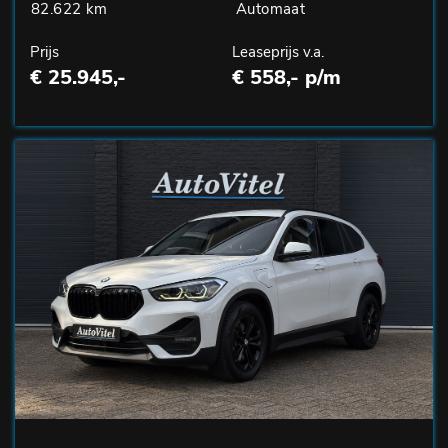
82.622 km
Automaat
Prijs
Leaseprijs v.a.
€ 25.945,-
€ 558,- p/m