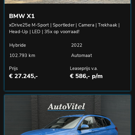
BMW X1
xDrive25e M-Sport | Sportleder | Camera | Trekhaak |
Head-Up | LED | 35x op voorraad!
Hybride
2022
102.793 km
Automaat
Prijs
Leaseprijs v.a.
€ 27.245,-
€ 586,- p/m