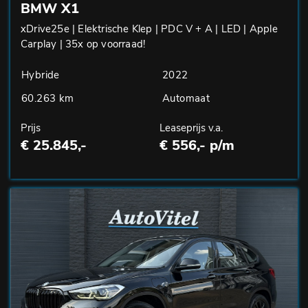
BMW X1
xDrive25e | Elektrische Klep | PDC V + A | LED | Apple
Carplay | 35x op voorraad!
Hybride
2022
60.263 km
Automaat
Prijs
Leaseprijs v.a.
€ 25.845,-
€ 556,- p/m