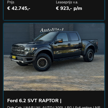
Prijs
Leaseprijs v.a.
€ 42.745,-
€ 923,- p/m
Ford 6.2 SVT RAPTOR |
Dub Cab. | NAP | NL AUTO | 300L LPG | Full option | NP