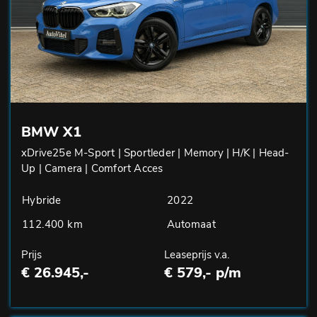
BMW X1
xDrive25e M-Sport | Sportleder | Memory | H/K | Head-
Up | Camera | Comfort Acces
Hybride
2022
112.400 km
Automaat
Prijs
Leaseprijs v.a.
€ 26.945,-
€ 579,- p/m