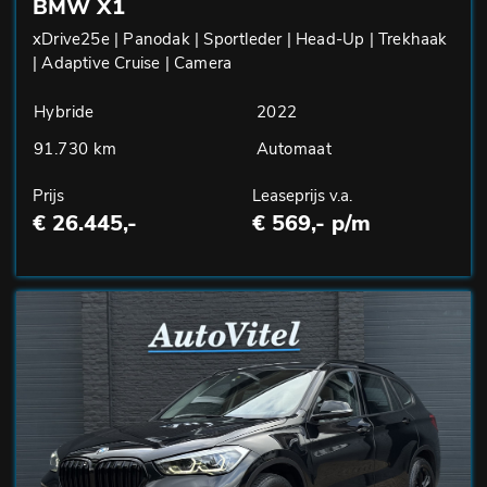
BMW X1
xDrive25e | Panodak | Sportleder | Head-Up | Trekhaak
| Adaptive Cruise | Camera
Hybride
2022
91.730 km
Automaat
Prijs
Leaseprijs v.a.
€ 26.445,-
€ 569,- p/m