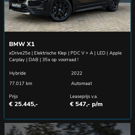
BMW X1
xDrive25e | Elektrische Klep | PDC V + A | LED | Apple
Carplay | DAB | 35x op voorraad !
Hybride
2022
77.017 km
Automaat
Prijs
Leaseprijs v.a.
€ 25.445,-
€ 547,- p/m