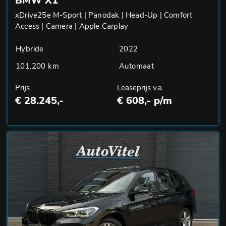
BMW X1
xDrive25e M-Sport | Panodak | Head-Up | Comfort
Access | Camera | Apple Carplay
Hybride
2022
101.200 km
Automaat
Prijs
Leaseprijs v.a.
€ 28.245,-
€ 608,- p/m