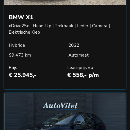
BMW X1
xDrive25e | Head-Up | Trekhaak | Leder | Camera |
Elektrische Klep
Hybride
2022
99.473 km
Automaat
Prijs
Leaseprijs v.a.
€ 25.945,-
€ 558,- p/m