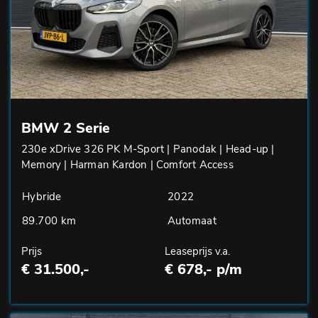
BMW 2 Serie
230e xDrive 326 PK M-Sport | Panodak | Head-up |
Memory | Harman Kardon | Comfort Access
Hybride
2022
89.700 km
Automaat
Prijs
Leaseprijs v.a.
€ 31.500,-
€ 678,- p/m