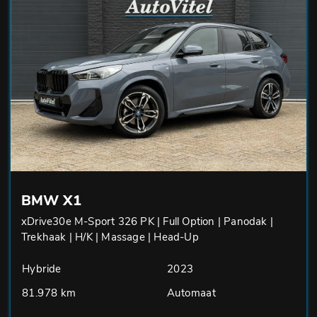
BMW X1
xDrive30e M-Sport 326 PK | Full Option | Panodak |
Trekhaak | H/K | Massage | Head-Up
Hybride
2023
81.978 km
Automaat