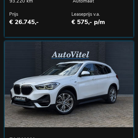
93.220 km
Automaat
Prijs
Leaseprijs v.a.
€ 26.745,-
€ 575,- p/m