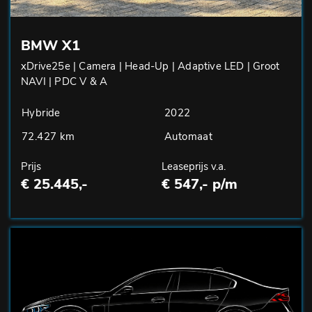
BMW X1
xDrive25e | Camera | Head-Up | Adaptive LED | Groot
NAVI | PDC V & A
Hybride
2022
72.427 km
Automaat
Prijs
Leaseprijs v.a.
€ 25.445,-
€ 547,- p/m