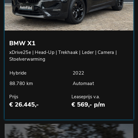
BMW X1
xDrive25e | Head-Up | Trekhaak | Leder | Camera |
Stoelverwarming
Hybride
2022
88.780 km
Automaat
Prijs
Leaseprijs v.a.
€ 26.445,-
€ 569,- p/m